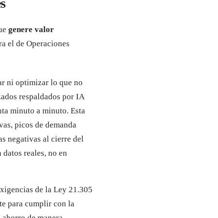
es
que
genere valor
ra el de Operaciones
r ni optimizar lo que no
zados respaldados por IA
nta minuto a minuto. Esta
ivas, picos de demanda
 negativas al cierre del
 datos reales, no en
exigencias de la Ley 21.305
te para cumplir con la
l ahorro de manera