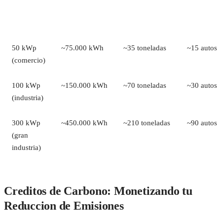
SISTEMA
GENERACION
CO2
EQUIVAL
SOLAR
ANUAL
EVITADO/ANO
50 kWp
~75.000 kWh
~35 toneladas
~15 autos/
(comercio)
100 kWp
~150.000 kWh
~70 toneladas
~30 autos/
(industria)
300 kWp
~450.000 kWh
~210 toneladas
~90 autos/
(gran
industria)
Creditos de Carbono: Monetizando tu
Reduccion de Emisiones