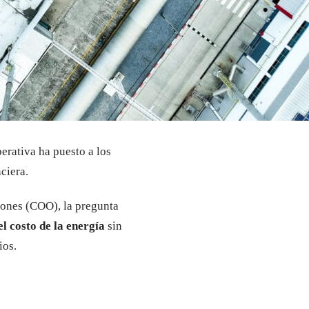
erativa ha puesto a los
nciera.
iones (COO), la pregunta
l costo de la energía
sin
ios.